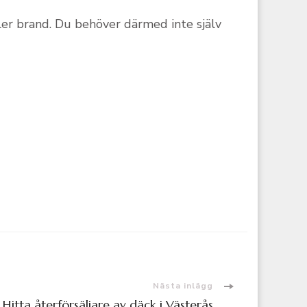
ler brand. Du behöver därmed inte själv
Nästa inlägg
Hitta återförsäljare av däck i Västerås