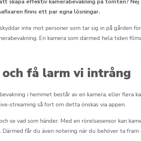
 att skapa effektiv kamerabevakning på tomten? Nej 
fixaren finns ett par egna lösningar.
kyddar inte mot personer som tar sig in på gården för a
amerabevakning. En kamera som därmed hela tiden fil
– och få larm vi intrång
vakning i hemmet består av en kamera, eller flera ka
ve-streaming så fort om detta önskas via appen.
och se vad som händer. Med en rörelsesensor kan kame
n. Därmed får du även notering när du behöver ta fram 