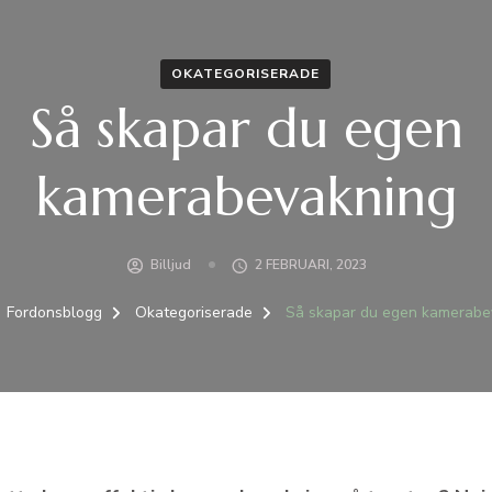
OKATEGORISERADE
Så skapar du egen
kamerabevakning
Billjud
2 FEBRUARI, 2023
Fordonsblogg
Okategoriserade
Så skapar du egen kamerabe