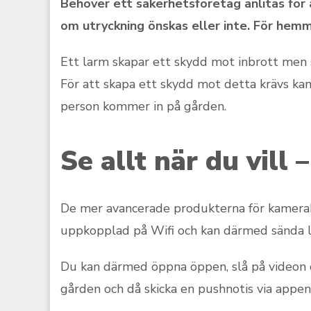
Behöver ett säkerhetsföretag anlitas för
om utryckning önskas eller inte. För hemma
Ett larm skapar ett skydd mot inbrott men s
För att skapa ett skydd mot detta krävs k
person kommer in på gården.
Se allt när du vill 
De mer avancerade produkterna för kamerabe
uppkopplad på Wifi och kan därmed sända li
Du kan därmed öppna öppen, slå på videon 
gården och då skicka en pushnotis via appe