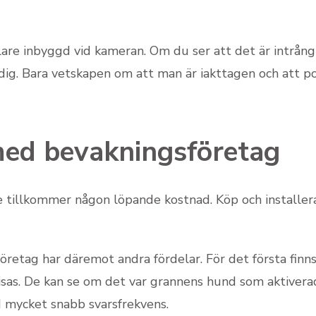
alare inbyggd vid kameran. Om du ser att det är intrån
dig. Bara vetskapen om att man är iakttagen och att po
ed bevakningsföretag
e tillkommer någon löpande kostnad. Köp och installe
öretag har däremot andra fördelar. För det första finn
visas. De kan se om det var grannens hund som aktivera
d mycket snabb svarsfrekvens.