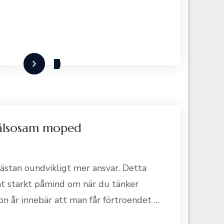
Läs mer
 hälsosam moped
nästan oundvikligt mer ansvar. Detta
at starkt påmind om när du tänker
on år innebär att man får förtroendet …