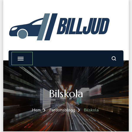
BILLJUD
Bilskola
Hem
Fordonsblogg
Bilskola